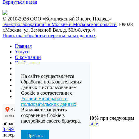
Вернуться назад
© 2010-2026 ООО «Комплексный Энерго Подряд»
Электролаборатория в Москве и Московской области
109028
г.Москва, ул. Земляной Вал, д. 50А/8, стр. 4
Политика обработки персональных данных
Главная
Услуги
О компании
Прайс-лист
Отзывы
Лицензии
На сайте осуществляется
Галерея
обработка пользовательских
Карта сайта
данных с использованием
FAQ
Cookie в соответствии с
Контакты
Условиями обработки
пользовательских данных
.
Вы можете запретить
сохранение Cookie в
Получите
скидку 10%
при следующем
настройках своего браузера.
обращении за отзыв на
Яндекс.Справочнике
8 499 657 55 77
comenpo@mail.ru
наверх
Принять