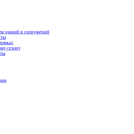
ем зданий и сооружений
иты
новках
ому сезону
оты
ния