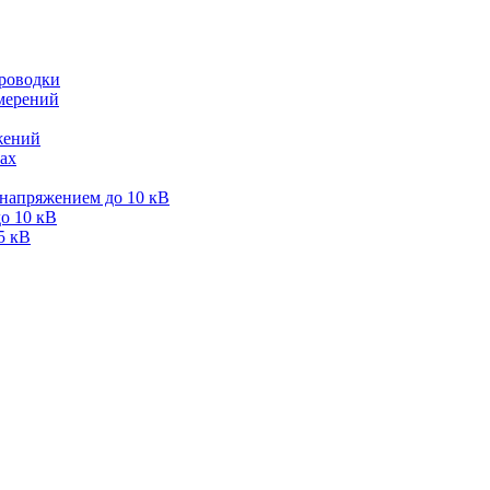
проводки
мерений
жений
ах
 напряжением до 10 кВ
о 10 кВ
5 кВ