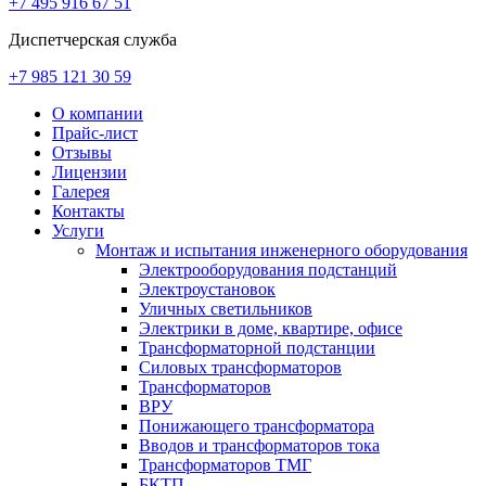
+7 495 916 67 51
Диспетчерская служба
+7 985 121 30 59
О компании
Прайс-лист
Отзывы
Лицензии
Галерея
Контакты
Услуги
Монтаж и испытания инженерного оборудования
Электрооборудования подстанций
Электроустановок
Уличных светильников
Электрики в доме, квартире, офисе
Трансформаторной подстанции
Силовых трансформаторов
Трансформаторов
ВРУ
Понижающего трансформатора
Вводов и трансформаторов тока
Трансформаторов ТМГ
БКТП