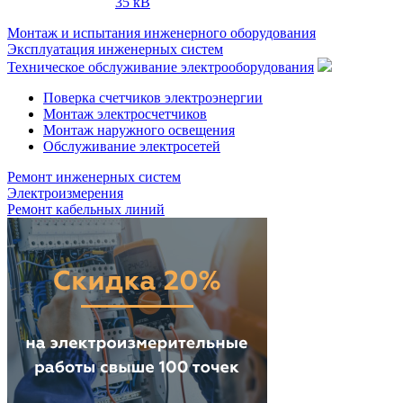
35 кВ
Монтаж и испытания инженерного оборудования
Эксплуатация инженерных систем
Техническое обслуживание электрооборудования
Поверка счетчиков электроэнергии
Монтаж электросчетчиков
Монтаж наружного освещения
Обслуживание электросетей
Ремонт инженерных систем
Электроизмерения
Ремонт кабельных линий