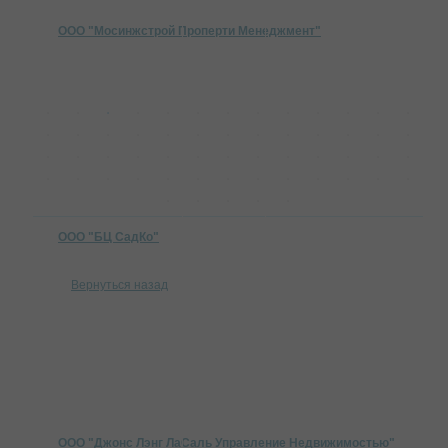
ООО "Мосинжстрой Проперти Менеджмент"
ООО "БЦ СадКо"
Вернуться назад
ООО "Джонс Лэнг ЛаСаль Управление Недвижимостью"