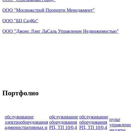
ООО "Мосинжстрой Проперти Менеджмент"
ООО "БЦ СадКо"
ООО "Джонс Лэнг ЛаСаль Управление Недвижимостью"
Портфолио
обслуживание
обслуживание
обслуживание
пульт
электрооборудования
оборудования
оборудования
управлени
административных и
РП, ТП 10/0,4
РП, ТП 10/0,4
чиллера