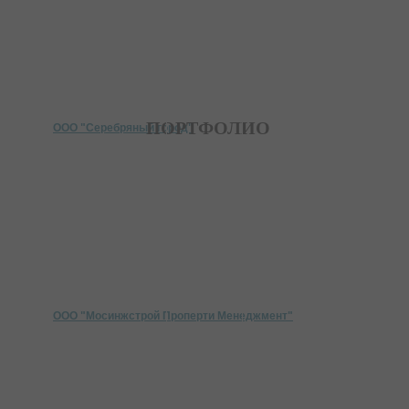
ПОРТФОЛИО
ООО "Серебряный город"
ООО "Мосинжстрой Проперти Менеджмент"