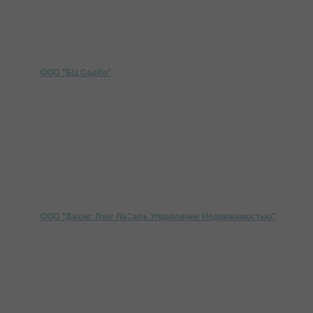
ООО "БЦ СадКо"
ООО "Джонс Лэнг ЛаСаль Управление Недвижимостью"