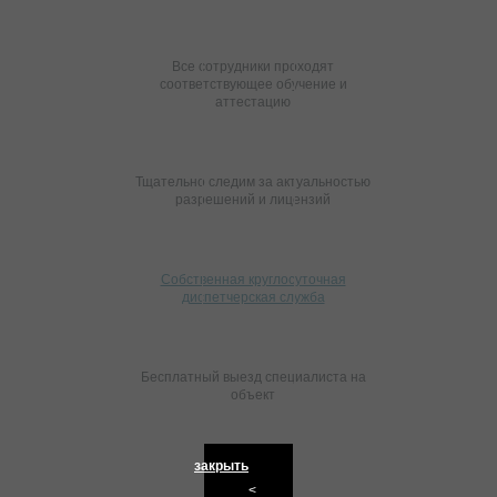
Все сотрудники проходят
соответствующее обучение и
аттестацию
Тщательно следим за актуальностью
разрешений и лицензий
Собственная круглосуточная
диспетчерская служба
Бесплатный выезд специалиста на
объект
закрыть
<